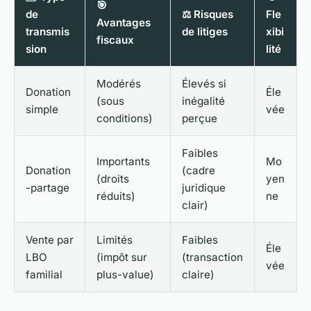
🎯
de
⚖️ Risques
Fle
Avantages
transmis
de litiges
xibi
fiscaux
sion
lité
Modérés
Élevés si
Donation
Éle
(sous
inégalité
simple
vée
conditions)
perçue
Faibles
Importants
Mo
Donation
(cadre
(droits
yen
-partage
juridique
réduits)
ne
clair)
Vente par
Limités
Faibles
Éle
LBO
(impôt sur
(transaction
vée
familial
plus-value)
claire)