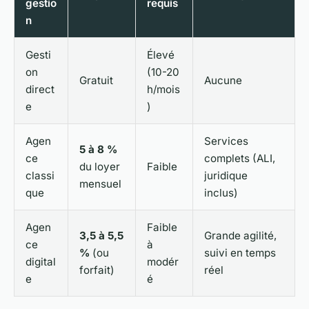
gestio
requis
n
Gesti
Élevé
on
(10-20
Gratuit
Aucune
direct
h/mois
e
)
Agen
Services
5 à 8 %
ce
complets (ALI,
du loyer
Faible
classi
juridique
mensuel
que
inclus)
Agen
Faible
3,5 à 5,5
Grande agilité,
ce
à
%
(ou
suivi en temps
digital
modér
forfait)
réel
e
é