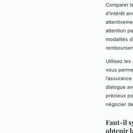
Comparer le
d’intérêt an
attentiveme
attention pa
modalités d
remboursem
Utilisez le
vous permet
l’assurance 
dialogue ave
précieux pou
négocier de
Faut-il 
obtenir l