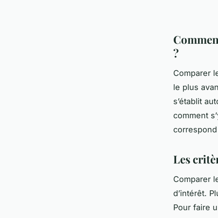
Comment 
?
Comparer le
le plus ava
s’établit a
comment s’y
correspond 
Les crit
Comparer le
d’intérêt. P
Pour faire u