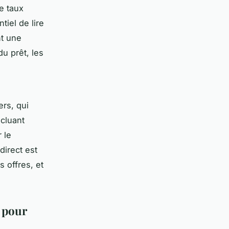
e taux
tiel de lire
nt une
du prêt, les
ers, qui
ncluant
 le
direct est
s offres, et
e pour