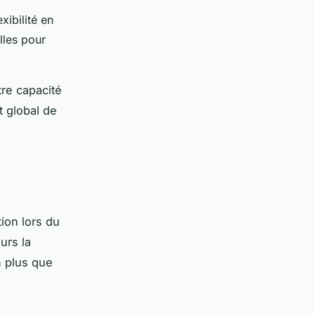
xibilité en
lles pour
re capacité
t global de
tion lors du
urs la
 plus que