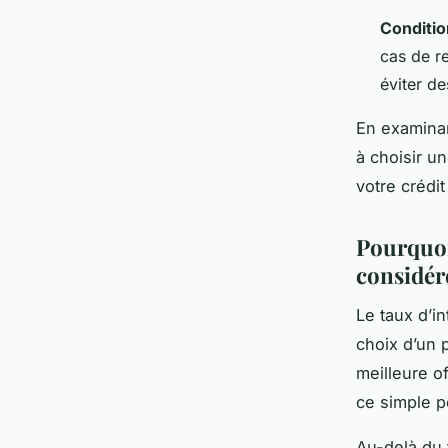
Conditi
cas de re
éviter des
En examinan
à choisir un
votre crédit
Pourquoi 
considér
Le taux d’in
choix d’un p
meilleure of
ce simple p
Au-delà du 