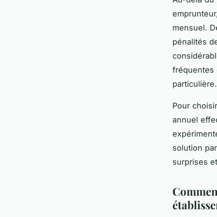
emprunteur,
mensuel. De
pénalités d
considérabl
fréquentes 
particulière.
Pour choisir
annuel effe
expérimenté
solution pa
surprises e
Comment 
établiss