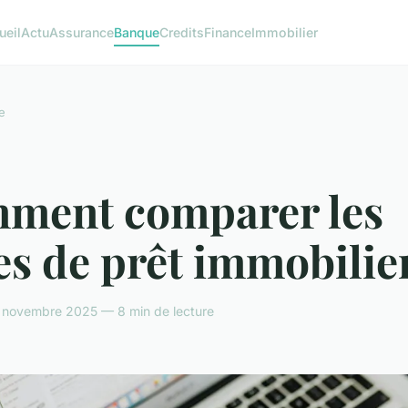
ueil
Actu
Assurance
Banque
Credits
Finance
Immobilier
e
ment comparer les
es de prêt immobilie
 novembre 2025 — 8 min de lecture