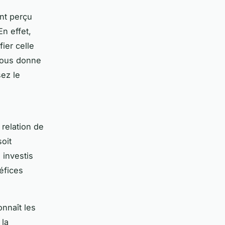
ent perçu
En effet,
ier celle
 vous donne
ez le
relation de
oit
 investis
éfices
onnaît les
 la