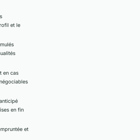
s
fil et le
cumulés
ualités
t en cas
 négociables
anticipé
ises en fin
empruntée et