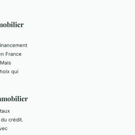
mobilier
 financement
en France
 Mais
hoix qui
mmobilier
 taux
 du crédit.
avec