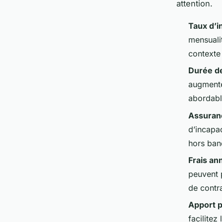
attention.
Taux d’i
mensualit
contexte
Durée d
augmente
abordable
Assuran
d’incapa
hors ban
Frais an
peuvent 
de contra
Apport 
facilitez