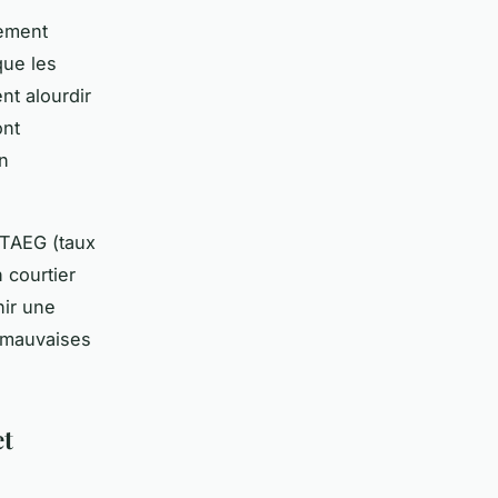
sement
que les
nt alourdir
ont
on
e TAEG (taux
 courtier
nir une
s mauvaises
et