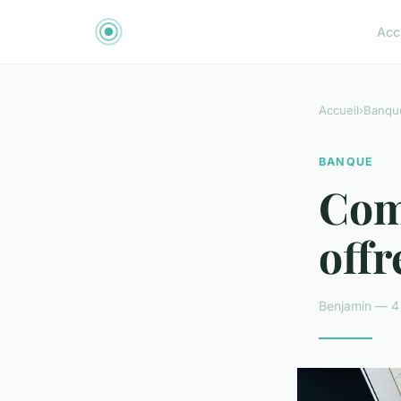
Acc
Accueil
›
Banqu
BANQUE
Com
offr
Benjamin — 4